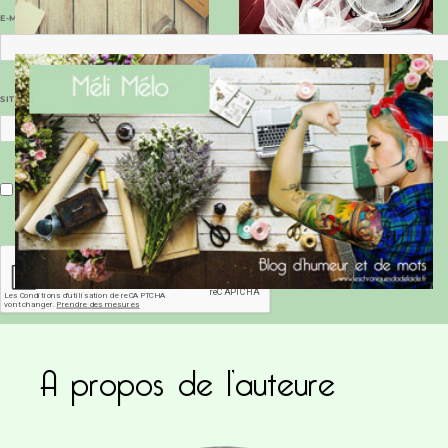
E-MAIL
*
SITE WEB
Enregistrer mon nom, mon e-mail et mon site dans le navigateur pour mon prochain commentaire.
A propos de l’auteure
Ce site utilise Akismet pour réduire les indésirab
commentaires sont traitées
.