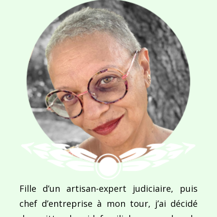
Navigation
de
PUBLIÉ DANS
L’île aux fougères
l’article
Fille d’un artisan-expert judiciaire, puis
chef d’entreprise à mon tour, j’ai décidé