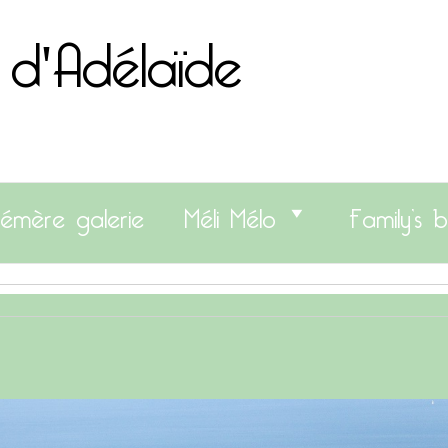
 d'Adélaïde
émère galerie
Méli Mélo
Family’s b