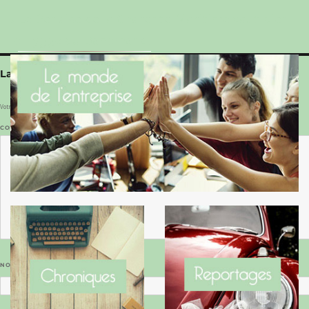
Le Benaise de la Charente-Maritime vaut bien
le Hygge du Danemark !
Laisser un commentaire
Votre adresse e-mail ne sera pas publiée.
Les champs obligatoires sont indiqués avec
*
COMMENTAIRE
*
NOM
*