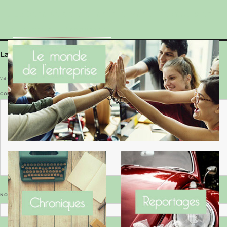
Le Benaise de la Charente-Maritime vaut bien
le Hygge du Danemark !
Laisser un commentaire
Votre adresse e-mail ne sera pas publiée.
Les champs obligatoires sont indiqués avec
*
COMMENTAIRE
*
NOM
*