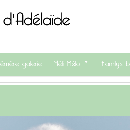
 d'Adélaïde
émère galerie
Méli Mélo
Family’s b