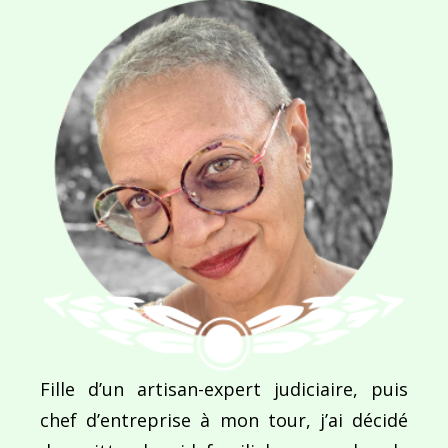
Navigation
de
PUBLIÉ DANS
Indomptable puissance
l’article
Fille d’un artisan-expert judiciaire, puis
chef d’entreprise à mon tour, j’ai décidé