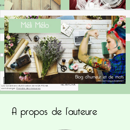
E-MAIL
*
SITE WEB
Enregistrer mon nom, mon e-mail et mon site dans le navigateur pour mon prochain commentaire.
A propos de l’auteure
Ce site utilise Akismet pour réduire les indésirab
commentaires sont traitées
.