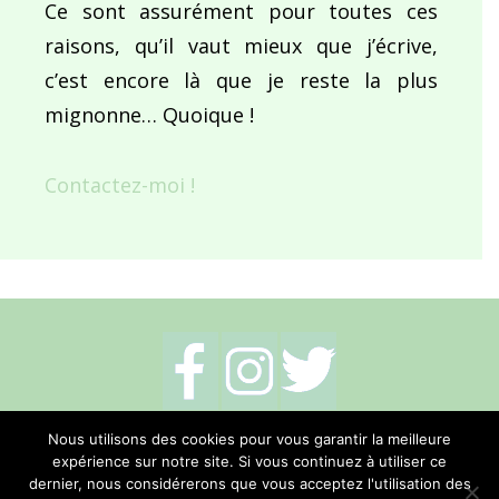
Ce sont assurément pour toutes ces
raisons, qu’il vaut mieux que j’écrive,
c’est encore là que je reste la plus
mignonne… Quoique !
Contactez-moi !
Mentions légales
-
Politique de cookies
-
Nous utilisons des cookies pour vous garantir la meilleure
expérience sur notre site. Si vous continuez à utiliser ce
Me contacter
dernier, nous considérerons que vous acceptez l'utilisation des