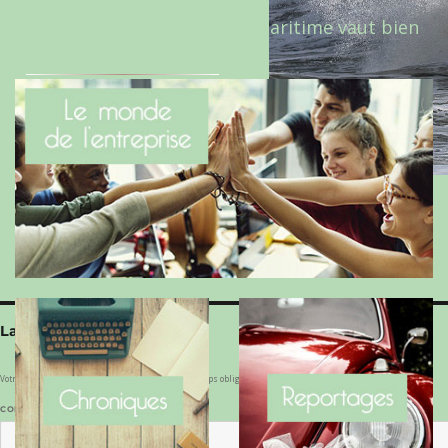
Le Benaise de la Charente-Maritime vaut bien
le Hygge du Danemark !
Laisser un commentaire
Votre adresse e-mail ne sera pas publiée.
Les champs obligatoires sont indiqués avec
*
COMMENTAIRE
*