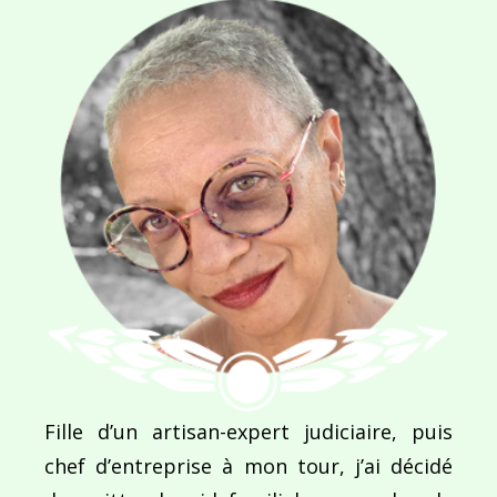
Ce site utilise Akismet pour réduire les indésirab
commentaires sont traitées
.
Navigation
de
PUBLIÉ DANS
Fille d’un artisan-expert judiciaire, puis
Indomptable puissance
l’article
chef d’entreprise à mon tour, j’ai décidé