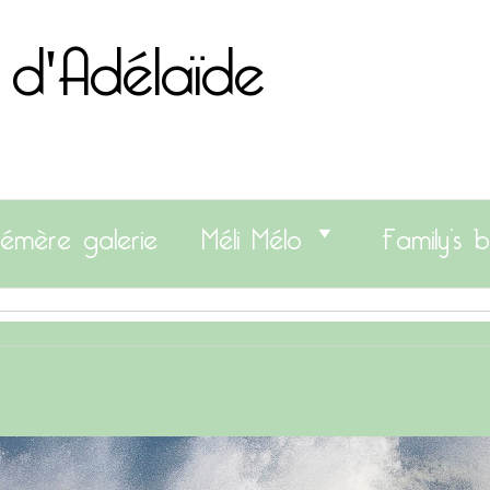
 d'Adélaïde
émère galerie
Méli Mélo
Family’s b