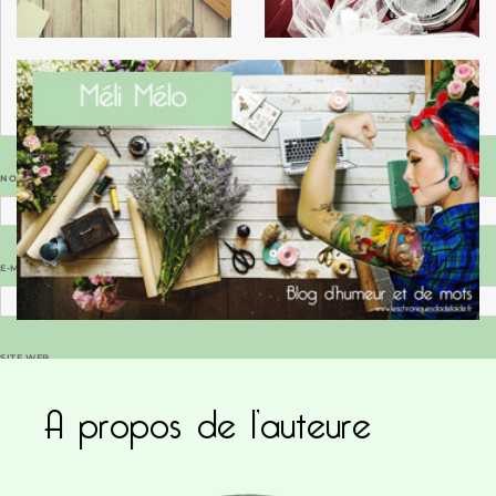
NOM
*
E-MAIL
*
SITE WEB
A propos de l’auteure
Enregistrer mon nom, mon e-mail et mon site dans le navigateur pour mon prochain commentaire.