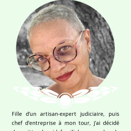
Navigation
de
PUBLIÉ DANS
Indomptable puissance
l’article
Fille d’un artisan-expert judiciaire, puis
chef d’entreprise à mon tour, j’ai décidé