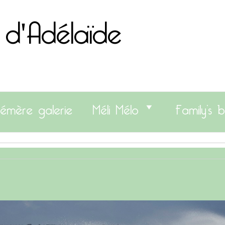
 d'Adélaïde
émère galerie
Méli Mélo
Family’s b