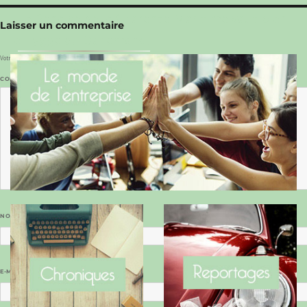
Le Benaise de la Charente-Maritime vaut bien
Laisser un commentaire
le Hygge du Danemark !
Votre adresse e-mail ne sera pas publiée.
Les champs obligatoires sont indiqués avec
*
COMMENTAIRE
*
NOM
*
E-MAIL
*