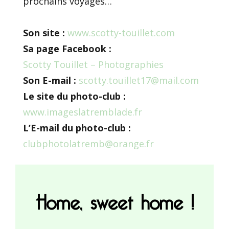
prochains voyages…
Son site :
www.scotty-touillet.com
Sa page Facebook :
Scotty Touillet – Photographies
Son E-mail :
scotty.touillet17@mail.com
Le site du photo-club :
www.imageslatremblade.fr
L’E-mail du photo-club :
clubphotolatremb@orange.fr
Home, sweet home !