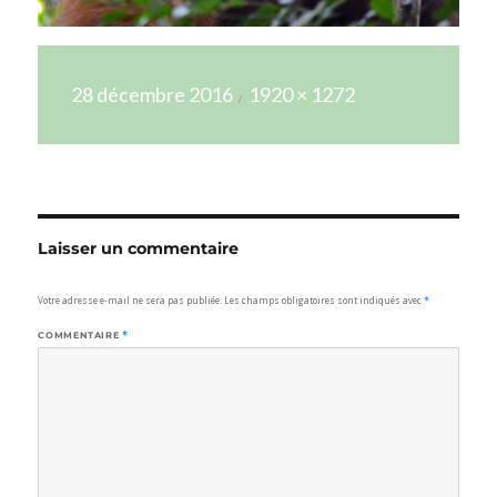
Publié
Taille
28 décembre 2016
1920 × 1272
le
réelle
Laisser un commentaire
Votre adresse e-mail ne sera pas publiée.
Les champs obligatoires sont indiqués avec
*
COMMENTAIRE
*