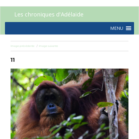
Les chroniques d'Adélaïde
MENU
Image précédente
Image suivante
11