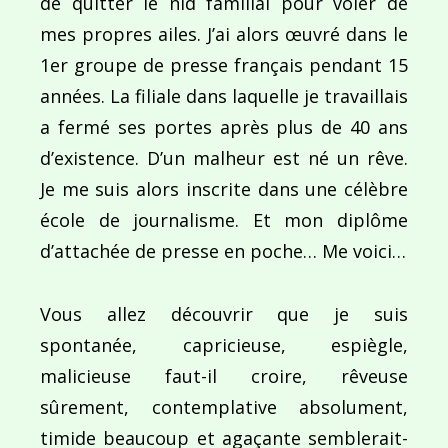
de quitter le nid familial pour voler de
Ce site utilise Akismet pour réduire les indésirab
mes propres ailes. J’ai alors œuvré dans le
commentaires sont traitées
.
1er groupe de presse français pendant 15
années. La filiale dans laquelle je travaillais
a fermé ses portes après plus de 40 ans
d’existence. D’un malheur est né un rêve.
Je me suis alors inscrite dans une célèbre
Navigation
école de journalisme. Et mon diplôme
d’attachée de presse en poche… Me voici…
de
PUBLIÉ DANS
Goutte d’eau
l’article
Vous allez découvrir que je suis
spontanée, capricieuse, espiègle,
malicieuse faut-il croire, rêveuse
sûrement, contemplative absolument,
timide beaucoup et agaçante semblerait-