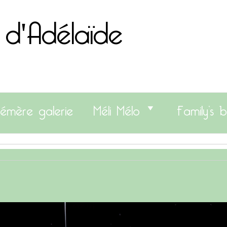
 d'Adélaïde
émère galerie
Méli Mélo
Family’s b