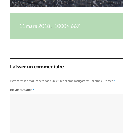
Publié
Taille
11 mars 2018
1000 × 667
le
réelle
Laisser un commentaire
Votre adresse e-mail ne sera pas publiée.
Les champs obligatoires sont indiqués avec
*
COMMENTAIRE
*