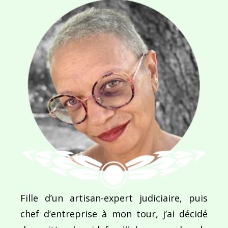
Navigation
de
PUBLIÉ DANS
Goutte d’eau
l’article
Fille d’un artisan-expert judiciaire, puis
chef d’entreprise à mon tour, j’ai décidé