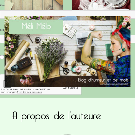
E-MAIL
*
SITE WEB
Enregistrer mon nom, mon e-mail et mon site dans le navigateur pour mon prochain commentaire.
A propos de l’auteure
Ce site utilise Akismet pour réduire les indésirab
commentaires sont traitées
.