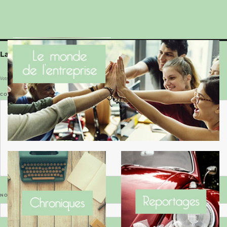
Le Benaise de la Charente-Maritime vaut bien
le Hygge du Danemark !
Laisser un commentaire
Votre adresse e-mail ne sera pas publiée.
Les champs obligatoires sont indiqués avec
*
COMMENTAIRE
*
NOM
*