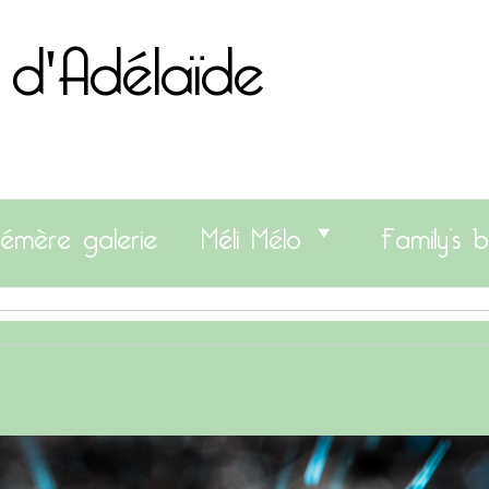
 d'Adélaïde
émère galerie
Méli Mélo
Family’s b