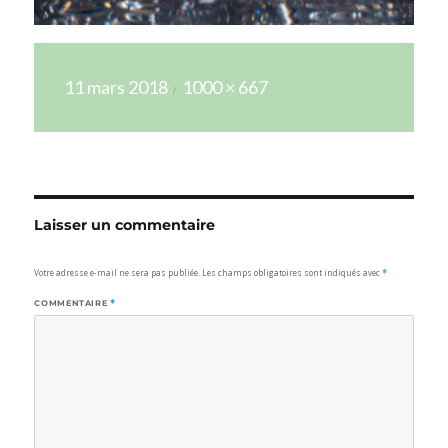
Publié
Taille
11 mars 2018
1000 × 667
le
réelle
Laisser un commentaire
Votre adresse e-mail ne sera pas publiée.
Les champs obligatoires sont indiqués avec
*
COMMENTAIRE
*