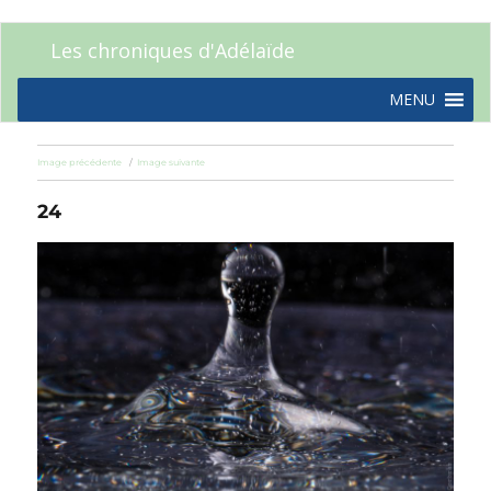
Les chroniques d'Adélaïde
MENU
Image précédente
Image suivante
24