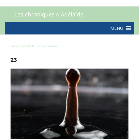
Les chroniques d'Adélaïde
MENU
Image précédente
Image suivante
23