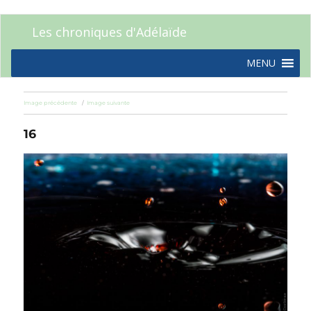
Les chroniques d'Adélaïde
MENU
Image précédente
Image suivante
16