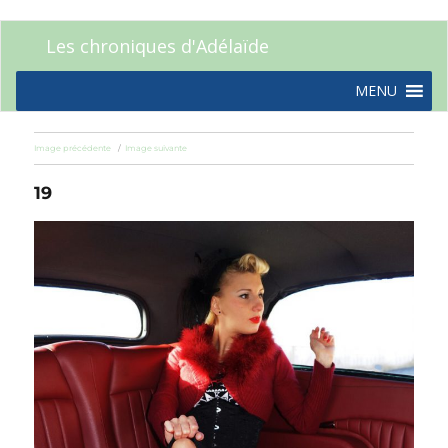
Les chroniques d'Adélaïde
MENU
Image précédente
Image suivante
19