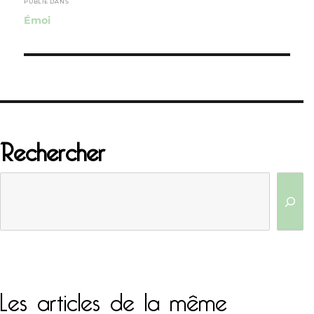
de
PUBLIÉ DANS
Émoi
l’article
Rechercher
Les articles de la même