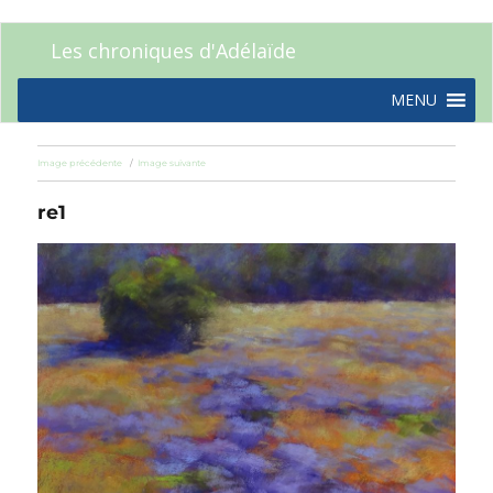
Les chroniques d'Adélaïde
MENU
Image précédente
Image suivante
re1