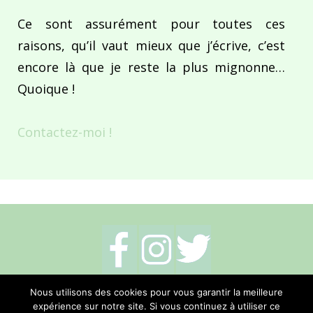
Ce sont assurément pour toutes ces
raisons, qu’il vaut mieux que j’écrive, c’est
encore là que je reste la plus mignonne…
Quoique !
Contactez-moi !
Mentions légales
-
Politique de cookies
-
Nous utilisons des cookies pour vous garantir la meilleure
expérience sur notre site. Si vous continuez à utiliser ce
Me contacter