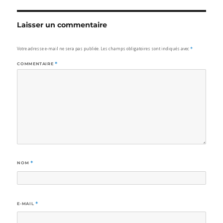
Laisser un commentaire
Votre adresse e-mail ne sera pas publiée.
Les champs obligatoires sont indiqués avec
*
COMMENTAIRE
*
NOM
*
E-MAIL
*