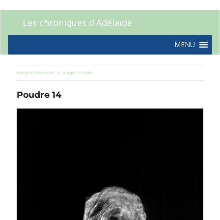
Les chroniques d'Adélaïde
MENU
Image précédente
Image suivante
Poudre 14