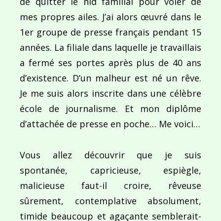
de quitter le nid familial pour voler de
mes propres ailes. J’ai alors œuvré dans le
Navigation
1er groupe de presse français pendant 15
de
PUBLIÉ DANS
Comme les yeux d’Elsa…
années. La filiale dans laquelle je travaillais
l’article
a fermé ses portes après plus de 40 ans
d’existence. D’un malheur est né un rêve.
Je me suis alors inscrite dans une célèbre
école de journalisme. Et mon diplôme
d’attachée de presse en poche… Me voici…
Vous allez découvrir que je suis
spontanée, capricieuse, espiègle,
malicieuse faut-il croire, rêveuse
sûrement, contemplative absolument,
timide beaucoup et agaçante semblerait-