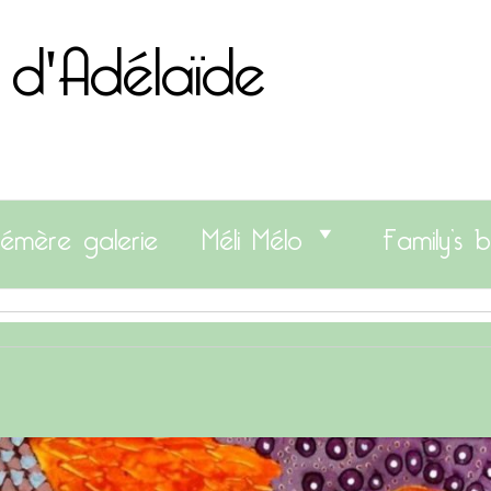
 d'Adélaïde
émère galerie
Méli Mélo
Family’s b