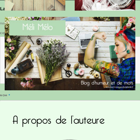
Laisser un commentaire
Votre adresse e-mail ne sera pas publiée.
Les champs obligatoires sont indiqués avec
*
COMMENTAIRE
*
NOM
*
A propos de l’auteure
E-MAIL
*