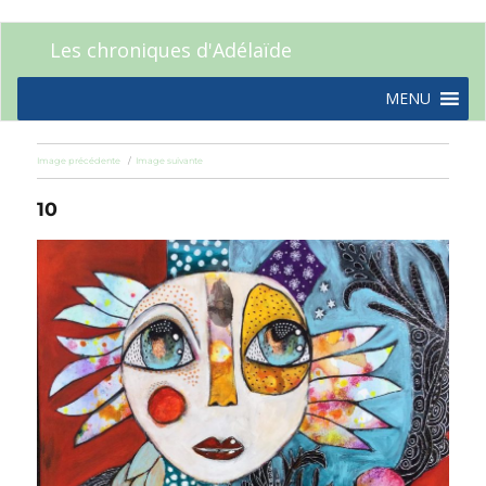
Les chroniques d'Adélaïde
MENU
Image précédente
Image suivante
10