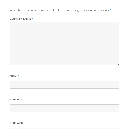
Votre adresse e-mail ne sera pas publiée.
Les champs obligatoires sont indiqués avec
*
COMMENTAIRE
*
NOM
*
E-MAIL
*
SITE WEB