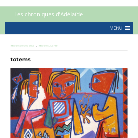
Les chroniques d'Adélaïde
MENU
Image précédente
Image suivante
totems