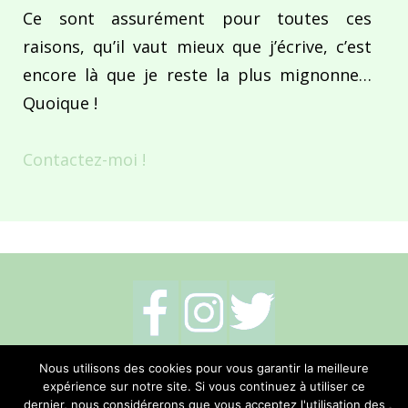
Ce sont assurément pour toutes ces
raisons, qu’il vaut mieux que j’écrive, c’est
encore là que je reste la plus mignonne…
Quoique !
Contactez-moi !
Mentions légales
-
Politique de cookies
-
Nous utilisons des cookies pour vous garantir la meilleure
expérience sur notre site. Si vous continuez à utiliser ce
Me contacter
dernier, nous considérerons que vous acceptez l'utilisation des