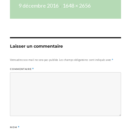
Publié
Taille
9 décembre 2016
1648 × 2656
le
réelle
Laisser un commentaire
Votre adresse e-mail ne sera pas publiée.
Les champs obligatoires sont indiqués avec
*
COMMENTAIRE
*
NOM
*