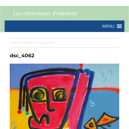
Les chroniques d'Adélaïde
MENU
Image précédente
Image suivante
dsc_4062