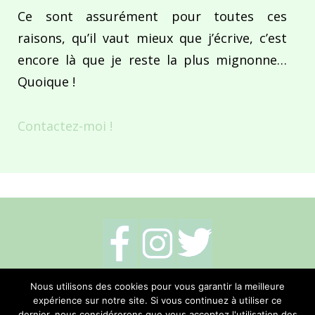
Ce sont assurément pour toutes ces
raisons, qu’il vaut mieux que j’écrive, c’est
encore là que je reste la plus mignonne…
Quoique !
Contactez-moi !
Mentions légales
-
Politique de cookies
-
Nous utilisons des cookies pour vous garantir la meilleure
expérience sur notre site. Si vous continuez à utiliser ce
Me contacter
dernier, nous considérerons que vous acceptez l'utilisation des