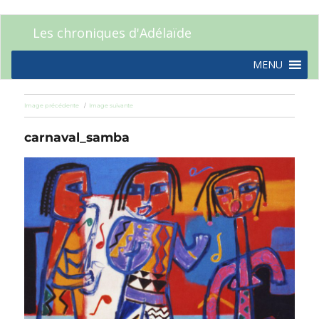
Les chroniques d'Adélaïde
MENU
Image précédente
Image suivante
carnaval_samba