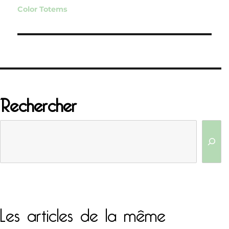
de
Color Totems
l’article
Rechercher
Les articles de la même