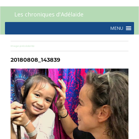
Les chroniques d'Adélaïde
MENU
Image précédente
20180808_143839