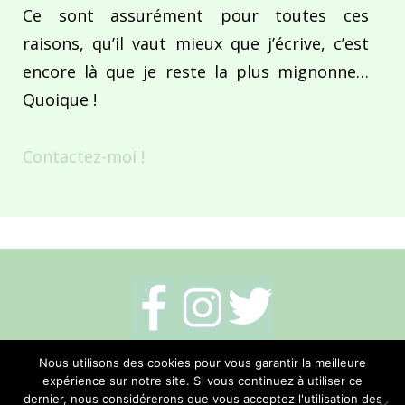
Ce sont assurément pour toutes ces
raisons, qu’il vaut mieux que j’écrive, c’est
encore là que je reste la plus mignonne…
Quoique !
Contactez-moi !
Mentions légales
-
Politique de cookies
-
Nous utilisons des cookies pour vous garantir la meilleure
expérience sur notre site. Si vous continuez à utiliser ce
Me contacter
dernier, nous considérerons que vous acceptez l'utilisation des