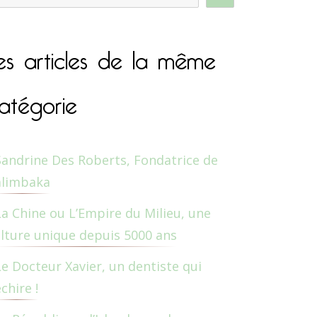
es articles de la même
atégorie
Sandrine Des Roberts, Fondatrice de
alimbaka
La Chine ou L’Empire du Milieu, une
lture unique depuis 5000 ans
Le Docteur Xavier, un dentiste qui
chire !