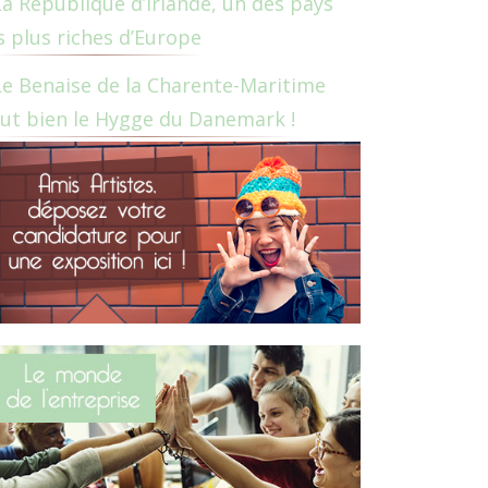
La République d’Irlande, un des pays
s plus riches d’Europe
Le Benaise de la Charente-Maritime
ut bien le Hygge du Danemark !