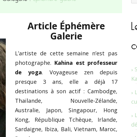
L
Article Éphémère
Galerie
c
L’artiste de cette semaine n’est pas
photographe.
Kahina est professeur
de yoga
. Voyageuse zen depuis
K
presque 3 ans, elle a déjà 17
destinations à son actif : Cambodge,
Thaïlande, Nouvelle-Zélande,
cu
Australie, Japon, Singapour, Hong
Kong, République Tchèque, Irlande,
dé
Sardaigne, Ibiza, Bali, Vietnam, Maroc,