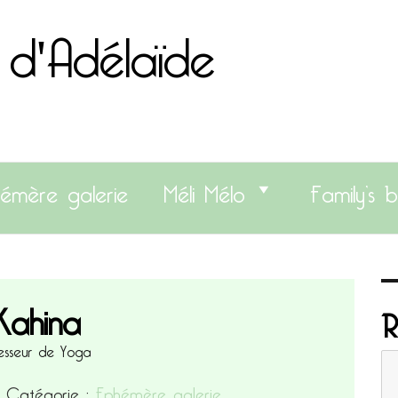
 d'Adélaïde
émère galerie
Méli Mélo
Family’s b
ahina
R
esseur de Yoga
8
Catégorie :
Ephémère galerie