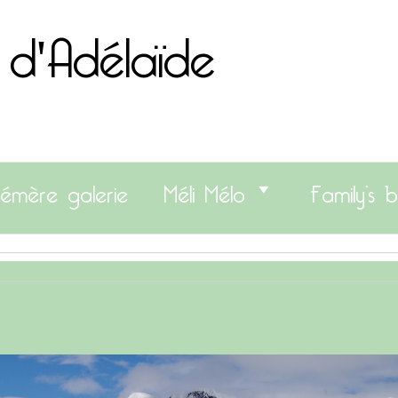
 d'Adélaïde
émère galerie
Méli Mélo
Family’s b