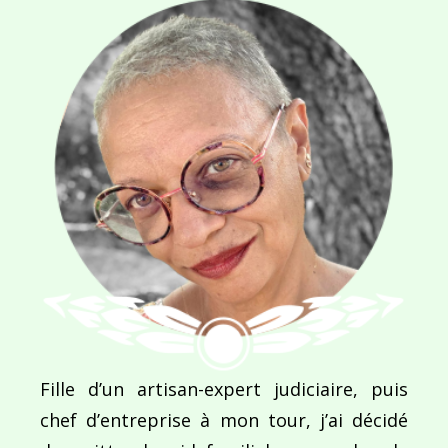
Navigation
de
PUBLIÉ DANS
Antarctic Peninsula
l’article
Fille d’un artisan-expert judiciaire, puis
chef d’entreprise à mon tour, j’ai décidé