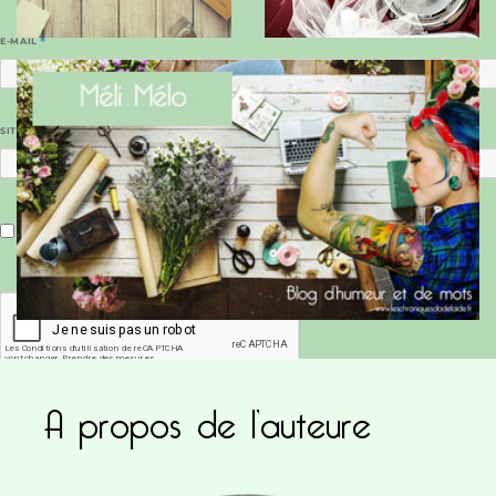
E-MAIL
*
SITE WEB
Enregistrer mon nom, mon e-mail et mon site dans le navigateur pour mon prochain commentaire.
A propos de l’auteure
Ce site utilise Akismet pour réduire les indésirab
commentaires sont traitées
.