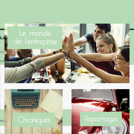
Le Benaise de la Charente-Maritime vaut bien
le Hygge du Danemark !
Laisser un commentaire
Votre adresse e-mail ne sera pas publiée.
Les champs obligatoires sont indiqués avec
*
COMMENTAIRE
*
NOM
*