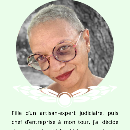
Navigation
de
PUBLIÉ DANS
Antarctic Peninsula
l’article
Fille d’un artisan-expert judiciaire, puis
chef d’entreprise à mon tour, j’ai décidé