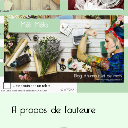
E-MAIL
*
SITE WEB
Enregistrer mon nom, mon e-mail et mon site dans le navigateur pour mon prochain commentaire.
A propos de l’auteure
Ce site utilise Akismet pour réduire les indésirab
commentaires sont traitées
.