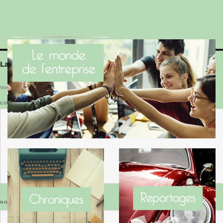
Le Benaise de la Charente-Maritime vaut bien
le Hygge du Danemark !
Laisser un commentaire
Votre adresse e-mail ne sera pas publiée.
Les champs obligatoires sont indiqués avec
*
COMMENTAIRE
*
NOM
*