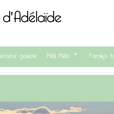
 d'Adélaïde
émère galerie
Méli Mélo
Family’s b