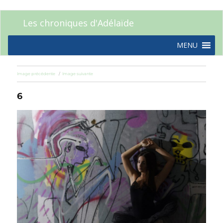
Les chroniques d'Adélaïde
MENU
Image précédente
Image suivante
6