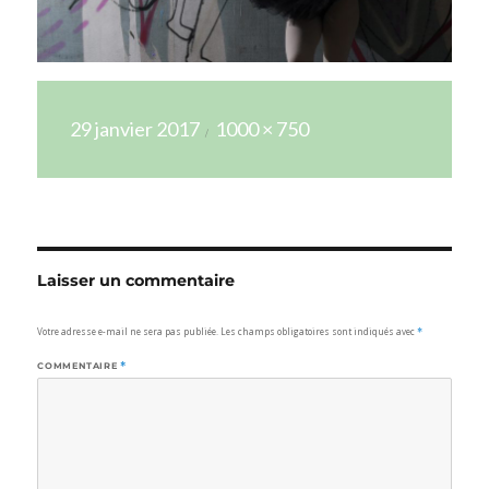
Publié
Taille
29 janvier 2017
1000 × 750
le
réelle
Laisser un commentaire
Votre adresse e-mail ne sera pas publiée.
Les champs obligatoires sont indiqués avec
*
COMMENTAIRE
*