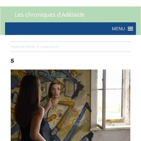
Les chroniques d'Adélaïde
MENU
Image précédente
Image suivante
5