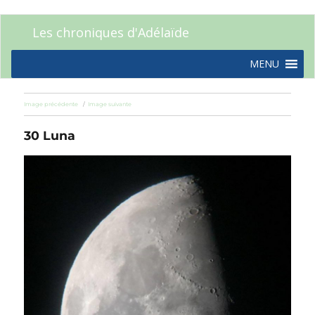
Les chroniques d'Adélaïde
MENU
Image précédente
Image suivante
30 Luna