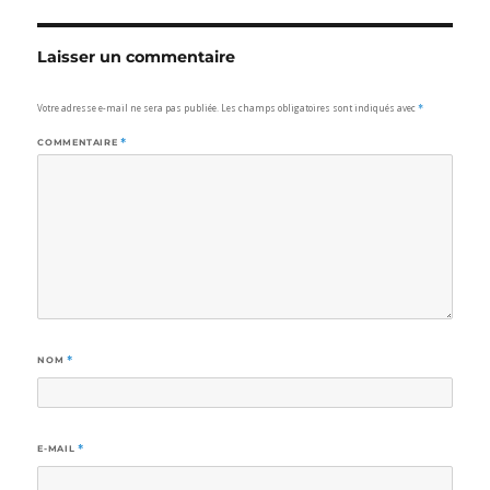
Laisser un commentaire
Votre adresse e-mail ne sera pas publiée.
Les champs obligatoires sont indiqués avec
*
COMMENTAIRE
*
NOM
*
E-MAIL
*