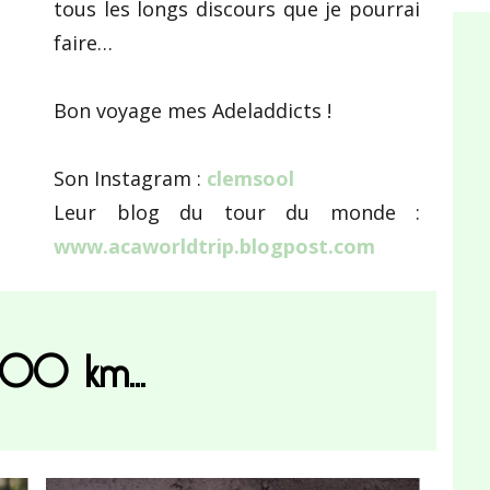
tous les longs discours que je pourrai
faire…
Bon voyage mes Adeladdicts !
Son Instagram :
clemsool
Leur blog du tour du monde :
www.acaworldtrip.blogpost.com
000 km...