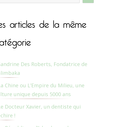
es articles de la même
atégorie
Sandrine Des Roberts, Fondatrice de
alimbaka
La Chine ou L’Empire du Milieu, une
lture unique depuis 5000 ans
Le Docteur Xavier, un dentiste qui
chire !