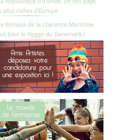
La République d’Irlande, un des pays
s plus riches d’Europe
Le Benaise de la Charente-Maritime
ut bien le Hygge du Danemark !