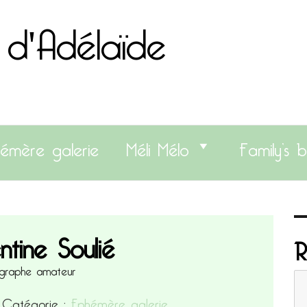
 d'Adélaïde
émère galerie
Méli Mélo
Family’s b
tine Soulié
R
graphe amateur
8
Catégorie :
Ephémère galerie