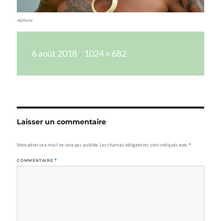
Alphone
Publié
Taille
6 août 2018
1024 × 682
le
réelle
Laisser un commentaire
Votre adresse e-mail ne sera pas publiée.
Les champs obligatoires sont indiqués avec
*
COMMENTAIRE
*