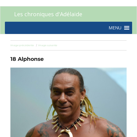
Les chroniques d'Adélaïde
MENU
Image précédente
Image suivante
18 Alphonse