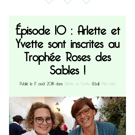
Épisode 10 : Arlette et
Yvette sont inscrites au
Trophée Roses des
Sables !
Publié le 17 août 2018 dans
Arlette et Yvette
&bull;
Méli mélo