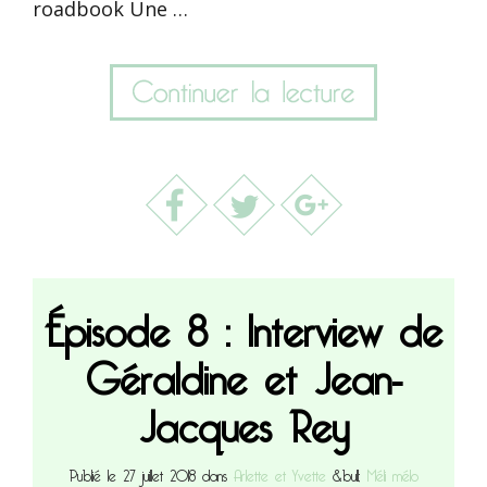
roadbook Une …
Épisode 8 : Interview de
Géraldine et Jean-
Jacques Rey
Publié le 27 juillet 2018 dans
Arlette et Yvette
&bull;
Méli mélo