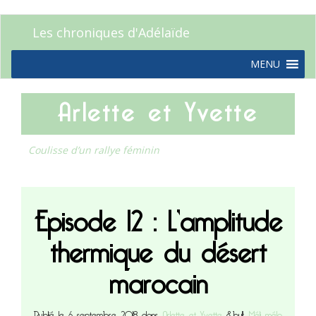
Les chroniques d'Adélaïde
MENU
Arlette et Yvette
Coulisse d’un rallye féminin
Episode 12 : L’amplitude
thermique du désert
marocain
Publié le 6 septembre 2018 dans
Arlette et Yvette
&bull;
Méli mélo