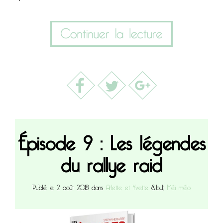
Épisode 9 : Les légendes
du rallye raid
Publié le 2 août 2018 dans
Arlette et Yvette
&bull;
Méli mélo