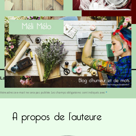
@Adélaïde
Laisser un commentaire
Votre adresse e-mail ne sera pas publiée.
Les champs obligatoires sont indiqués avec
*
COMMENTAIRE
*
A propos de l’auteure