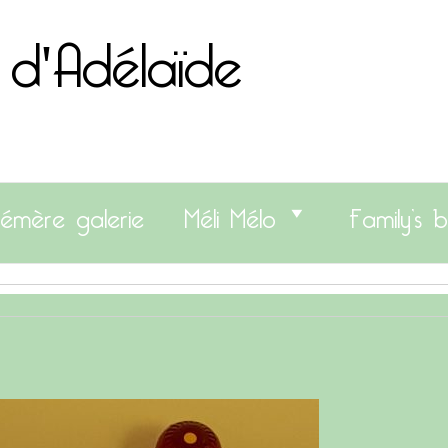
 d'Adélaïde
émère galerie
Méli Mélo
Family’s b