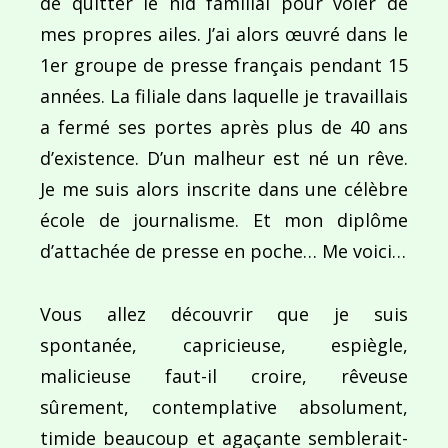
de quitter le nid familial pour voler de
mes propres ailes. J’ai alors œuvré dans le
1er groupe de presse français pendant 15
Ce site utilise Akismet pour réduire les indésirab
années. La filiale dans laquelle je travaillais
commentaires sont traitées
.
a fermé ses portes après plus de 40 ans
d’existence. D’un malheur est né un rêve.
Je me suis alors inscrite dans une célèbre
école de journalisme. Et mon diplôme
d’attachée de presse en poche… Me voici…
Navigation
de
PUBLIÉ DANS
Vous allez découvrir que je suis
10 conseils pour prendre l’avion pour la première f
l’article
spontanée, capricieuse, espiègle,
malicieuse faut-il croire, rêveuse
sûrement, contemplative absolument,
timide beaucoup et agaçante semblerait-