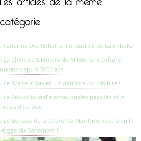
catégorie
Sandrine Des Roberts, Fondatrice de Kalimbaka
La Chine ou L’Empire du Milieu, une culture
unique depuis 5000 ans
Le Docteur Xavier, un dentiste qui déchire !
La République d’Irlande, un des pays les plus
riches d’Europe
Le Benaise de la Charente-Maritime vaut bien le
Hygge du Danemark !