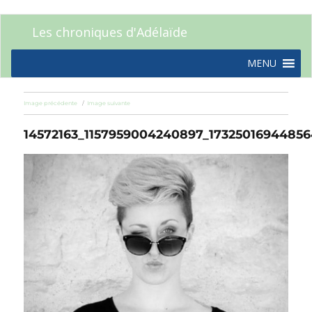
Les chroniques d'Adélaïde
MENU
Image précédente
Image suivante
14572163_1157959004240897_1732501694485