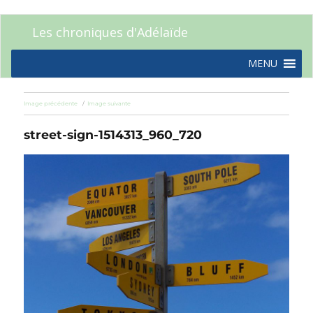
Les chroniques d'Adélaïde
MENU
Image précédente
Image suivante
street-sign-1514313_960_720