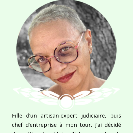
Navigation
de
PUBLIÉ DANS
Les voyages de Romain, le globe-trotter
l’article
Fille d’un artisan-expert judiciaire, puis
chef d’entreprise à mon tour, j’ai décidé