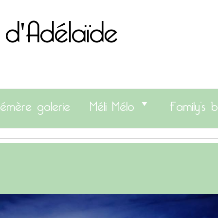
 d'Adélaïde
émère galerie
Méli Mélo
Family’s b