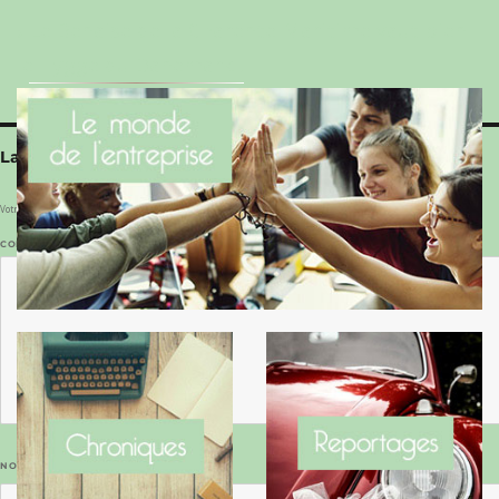
Le Benaise de la Charente-Maritime vaut bien
le Hygge du Danemark !
Laisser un commentaire
Votre adresse e-mail ne sera pas publiée.
Les champs obligatoires sont indiqués avec
*
COMMENTAIRE
*
NOM
*