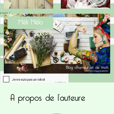
E-MAIL
*
SITE WEB
Enregistrer mon nom, mon e-mail et mon site dans le navigateur pour mon prochain commentaire.
A propos de l’auteure
Ce site utilise Akismet pour réduire les indésirab
commentaires sont traitées
.