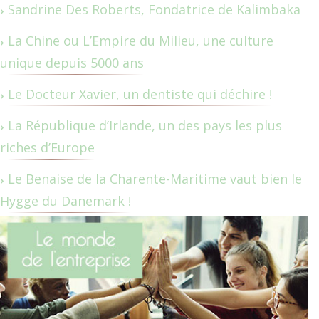
Sandrine Des Roberts, Fondatrice de Kalimbaka
La Chine ou L’Empire du Milieu, une culture
unique depuis 5000 ans
Le Docteur Xavier, un dentiste qui déchire !
La République d’Irlande, un des pays les plus
riches d’Europe
Le Benaise de la Charente-Maritime vaut bien le
Hygge du Danemark !