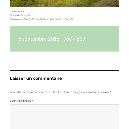
Cape Reinga
Nouvelle-Zélande
https://www.facebook.com/romain.supertramp.3?fref=ts
Publié
Taille
6 septembre 2016
960 × 639
le
réelle
Laisser un commentaire
Votre adresse e-mail ne sera pas publiée.
Les champs obligatoires sont indiqués avec
*
COMMENTAIRE
*