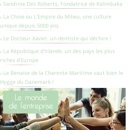
Sandrine Des Roberts, Fondatrice de Kalimbaka
La Chine ou L’Empire du Milieu, une culture
unique depuis 5000 ans
Le Docteur Xavier, un dentiste qui déchire !
La République d’Irlande, un des pays les plus
riches d’Europe
Le Benaise de la Charente-Maritime vaut bien le
Hygge du Danemark !