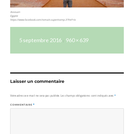
Assouan
Egypte
https://www.facebook.com/romain.supertramp.3?fref=ts
Publié
Taille
5 septembre 2016
960 × 639
le
réelle
Laisser un commentaire
Votre adresse e-mail ne sera pas publiée.
Les champs obligatoires sont indiqués avec
*
COMMENTAIRE
*