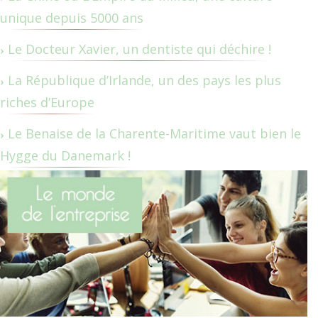
unique depuis 5000 ans
Le Docteur Xavier, un dentiste qui déchire !
La République d’Irlande, un des pays les plus
riches d’Europe
Le Benaise de la Charente-Maritime vaut bien le
Hygge du Danemark !