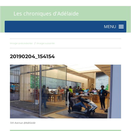
Les chroniques d'Adélaïde
MENU
Image précédente
Image suivante
20190204_154154
5th Avenue @Adélaïde