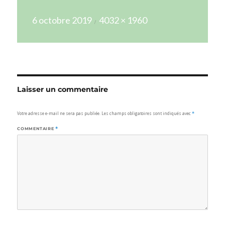
Publié
Taille
6 octobre 2019
4032 × 1960
le
réelle
Laisser un commentaire
Votre adresse e-mail ne sera pas publiée.
Les champs obligatoires sont indiqués avec
*
COMMENTAIRE
*