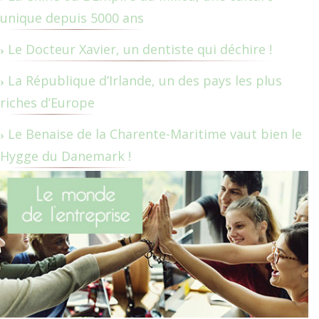
unique depuis 5000 ans
Le Docteur Xavier, un dentiste qui déchire !
La République d’Irlande, un des pays les plus
riches d’Europe
Le Benaise de la Charente-Maritime vaut bien le
Hygge du Danemark !