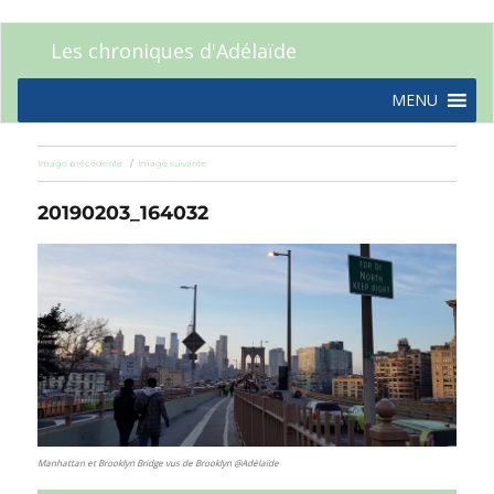
Les chroniques d'Adélaïde
MENU
Image précédente
Image suivante
20190203_164032
Manhattan et Brooklyn Bridge vus de Brooklyn @Adélaïde