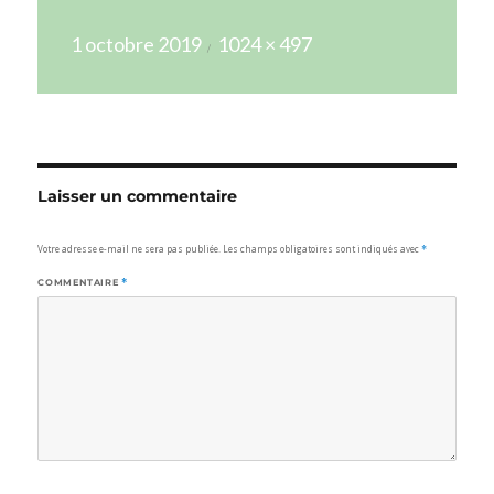
Publié
Taille
1 octobre 2019
1024 × 497
le
réelle
Laisser un commentaire
Votre adresse e-mail ne sera pas publiée.
Les champs obligatoires sont indiqués avec
*
COMMENTAIRE
*