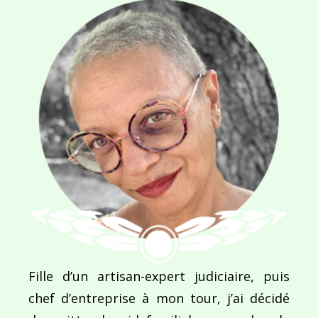
Navigation
de
PUBLIÉ DANS
Visiter New York, la Grosse Pomme au double effe
l’article
Fille d’un artisan-expert judiciaire, puis
chef d’entreprise à mon tour, j’ai décidé