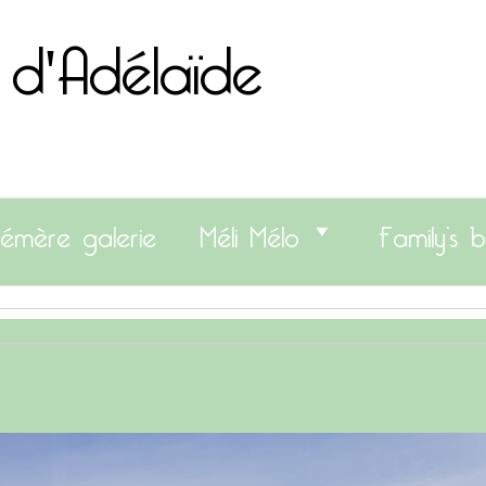
 d'Adélaïde
émère galerie
Méli Mélo
Family’s b