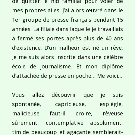
de quitter le nid familial pour voler de
mes propres ailes. J’ai alors œuvré dans le
1er groupe de presse français pendant 15
années. La filiale dans laquelle je travaillais
a fermé ses portes après plus de 40 ans
Navigation
d’existence. D’un malheur est né un rêve.
de
PUBLIÉ DANS
Je me suis alors inscrite dans une célèbre
Visiter New York, la Grosse Pomme au double effe
l’article
école de journalisme. Et mon diplôme
d’attachée de presse en poche… Me voici…
Vous allez découvrir que je suis
spontanée, capricieuse, espiègle,
malicieuse faut-il croire, rêveuse
sûrement, contemplative absolument,
timide beaucoup et agaçante semblerait-