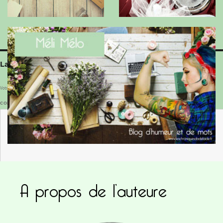
Laisser un commentaire
Votre adresse e-mail ne sera pas publiée.
Les champs obligatoires sont indiqués avec
*
COMMENTAIRE
*
A propos de l’auteure
NOM
*