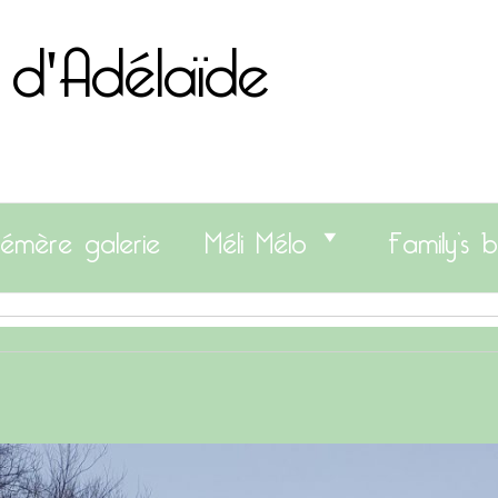
 d'Adélaïde
émère galerie
Méli Mélo
Family’s b