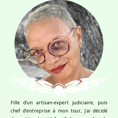
E-MAIL
*
SITE WEB
Enregistrer mon nom, mon e-mail et mon site dans le navigateur pour mon prochain commentaire.
Fille d’un artisan-expert judiciaire, puis
Ce site utilise Akismet pour réduire les indésirab
chef d’entreprise à mon tour, j’ai décidé
commentaires sont traitées
.