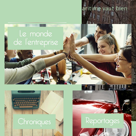
Le Benaise de la Charente-Maritime vaut bien
le Hygge du Danemark !
Central Park @Adélaïde