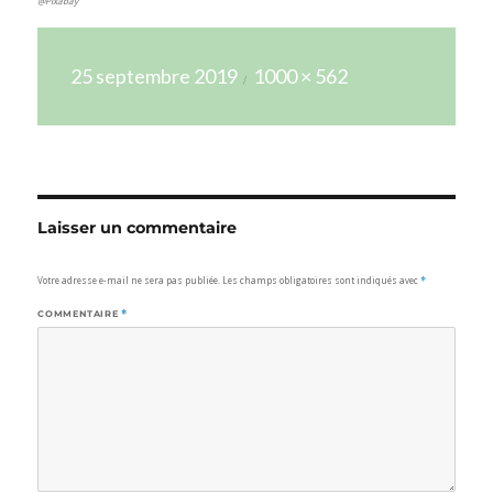
@Pixabay
Publié
Taille
25 septembre 2019
1000 × 562
le
réelle
Laisser un commentaire
Votre adresse e-mail ne sera pas publiée.
Les champs obligatoires sont indiqués avec
*
COMMENTAIRE
*