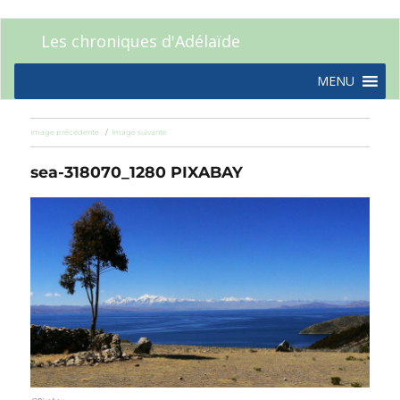
Les chroniques d'Adélaïde
MENU
Image précédente
Image suivante
sea-318070_1280 PIXABAY