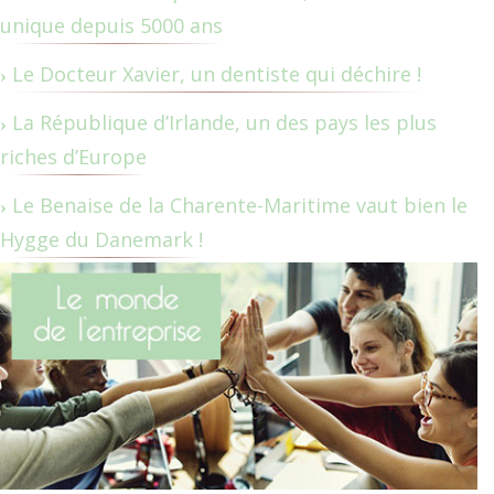
unique depuis 5000 ans
Le Docteur Xavier, un dentiste qui déchire !
La République d’Irlande, un des pays les plus
riches d’Europe
Le Benaise de la Charente-Maritime vaut bien le
Hygge du Danemark !