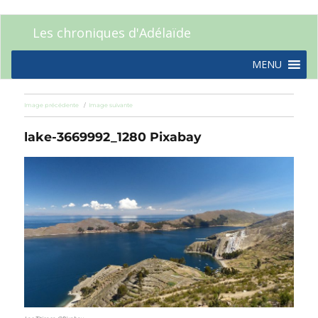
Les chroniques d'Adélaïde
MENU
Image précédente
Image suivante
lake-3669992_1280 Pixabay