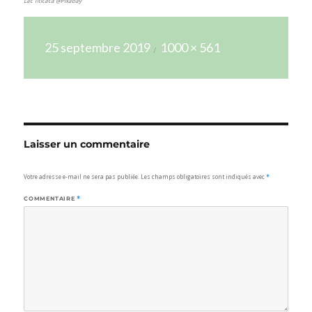
Lac Titicaca @Pixabay
Publié
Taille
25 septembre 2019
1000 × 561
le
réelle
Laisser un commentaire
Votre adresse e-mail ne sera pas publiée.
Les champs obligatoires sont indiqués avec
*
COMMENTAIRE
*