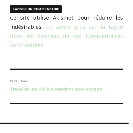
Ce site utilise Akismet pour réduire les
indésirables.
En savoir plus sur la façon
dont les données de vos commentaires
sont traitées
.
Navigation
de
PUBLIÉ DANS
Travailler en Bolivie pendant mon voyage
l’article