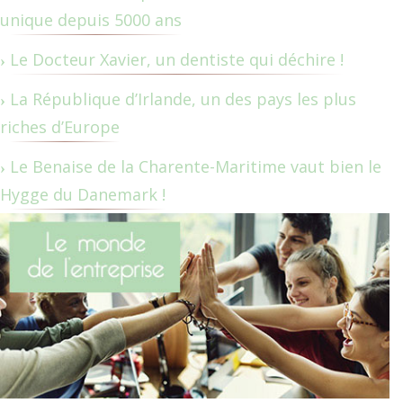
unique depuis 5000 ans
Le Docteur Xavier, un dentiste qui déchire !
La République d’Irlande, un des pays les plus
riches d’Europe
Le Benaise de la Charente-Maritime vaut bien le
Hygge du Danemark !