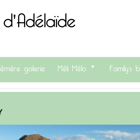
 d'Adélaïde
émère galerie
Méli Mélo
Family’s b
Y