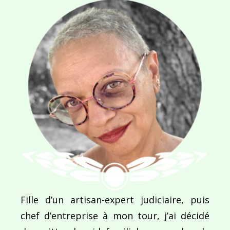
Navigation
de
PUBLIÉ DANS
Travailler en Bolivie pendant mon voyage
l’article
Fille d’un artisan-expert judiciaire, puis
chef d’entreprise à mon tour, j’ai décidé