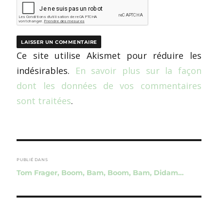
Ce site utilise Akismet pour réduire les
indésirables.
En savoir plus sur la façon
dont les données de vos commentaires
sont traitées
.
Navigation
de
PUBLIÉ DANS
Tom Frager, Boom, Bam, Boom, Bam, Didam…
l’article