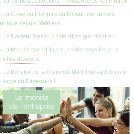
Sandrine Des Roberts, Fondatrice de Kalimbaka
La Chine ou L’Empire du Milieu, une culture
unique depuis 5000 ans
Le Docteur Xavier, un dentiste qui déchire !
La République d’Irlande, un des pays les plus
riches d’Europe
Le Benaise de la Charente-Maritime vaut bien le
Hygge du Danemark !