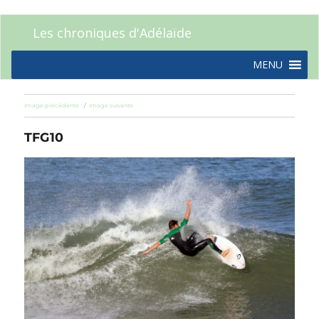
Les chroniques d'Adélaïde
MENU
Image précédente
Image suivante
TFG10