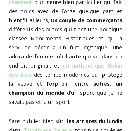
chanteur
d’un genre bien particulier qui fait
des trucs avec de l’orge quelque part et
bientôt ailleurs,
un couple de commerçants
différents des autres qui tient une boutique
classée Monuments Historiques et qui a
servi de décor à un film mythique,
une
adorable femme pétillante
qui vit dans un
endroit original, et
un authentique Robin
des Bois
des temps modernes qui protège
la veuve et l’orphelin entre autres,
un
champion du monde
d’un sport que je ne
savais pas être un sport !
Sans oublier bien sûr,
les artistes du lundis
dans
l’Éphémère Galerie
, tous plus doués et