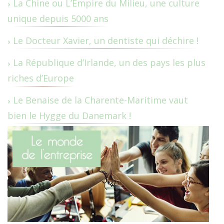
La Chine ou L’Empire du Milieu, une culture
unique depuis 5000 ans
Le Docteur Xavier, un dentiste qui déchire !
La République d’Irlande, un des pays les plus
riches d’Europe
Le Benaise de la Charente-Maritime vaut
bien le Hygge du Danemark !