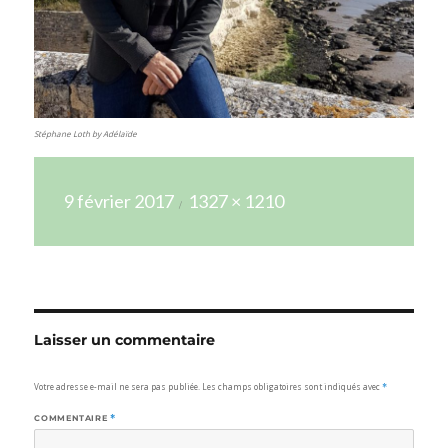
Stéphane Loth by Adélaïde
Publié
Taille
9 février 2017
1327 × 1210
le
réelle
Laisser un commentaire
Votre adresse e-mail ne sera pas publiée.
Les champs obligatoires sont indiqués avec
*
COMMENTAIRE
*