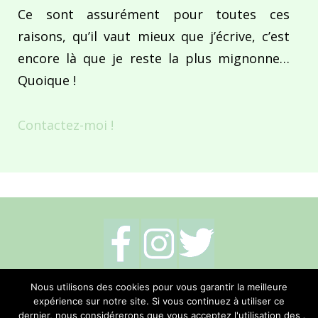
Ce sont assurément pour toutes ces
raisons, qu’il vaut mieux que j’écrive, c’est
encore là que je reste la plus mignonne…
Quoique !
Contactez-moi !
Mentions légales
-
Politique de cookies
-
Nous utilisons des cookies pour vous garantir la meilleure
expérience sur notre site. Si vous continuez à utiliser ce
Me contacter
dernier, nous considérerons que vous acceptez l'utilisation des