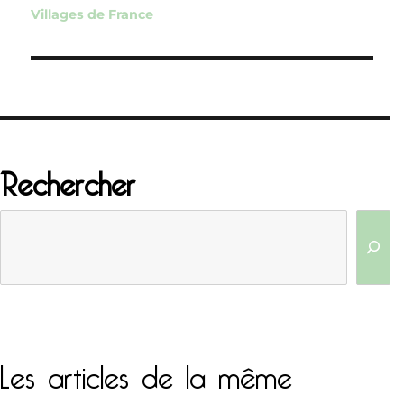
l’article
Villages de France
Rechercher
Les articles de la même