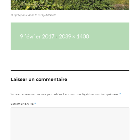
St Cyr Lapopie dans le Lot by Adélaïde
Publié
Taille
9 février 2017
2039 × 1400
le
réelle
Laisser un commentaire
Votre adresse e-mail ne sera pas publiée.
Les champs obligatoires sont indiqués avec
*
COMMENTAIRE
*