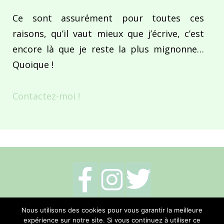
Ce sont assurément pour toutes ces
raisons, qu’il vaut mieux que j’écrive, c’est
encore là que je reste la plus mignonne…
Quoique !
Contactez-moi !
Mentions légales
-
Politique de cookies
-
Nous utilisons des cookies pour vous garantir la meilleure
expérience sur notre site. Si vous continuez à utiliser ce